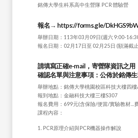
銘傳大學生科系高中生營隊 PCR 體驗營
報名→
https://forms.gle/DkHGS9b
舉辦日期：113年03月09日(週六 9:00-16:30
報名日期：02月17日至 02月25日 (額滿截止
請填寫正確e-mail，寄營隊資訊之用
確認名單與注意事項：公佈於銘傳生
舉辦地點：銘傳大學桃園校區科技大樓四樓A
報到地點：金融科技大樓三樓S307
報名費用：699元(含保險/便當/實驗教材…費
課程內容：
1. PCR原理介紹與PCR機器操作解說