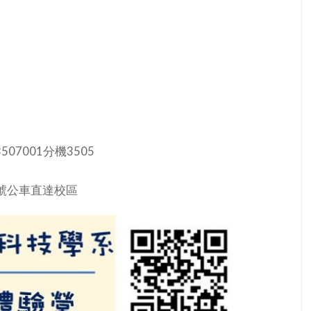
7001分機3505
號公車直達校區