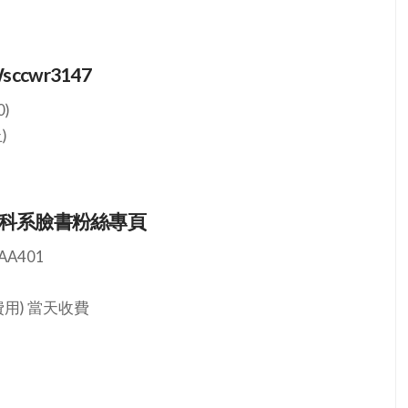
Wsccwr3147
)
)
科系臉書粉絲專頁
A401
用) 當天收費