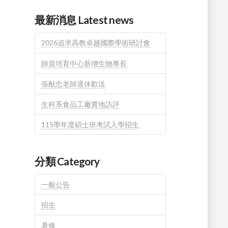
最新消息 Latest news
2026追求高教卓越國際學術研討會
師資培育中心新增生物專長
張猷忠老師退休歡送
生科系食品工廠實地訪評
115學年度碩士班考試入學招生
分類 Category
一般公告
招生
暑修