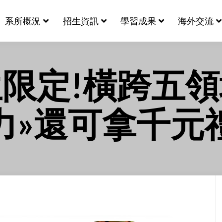
系所概況
招生資訊
學習成果
海外交流
限定!橫跨五
力»還可拿千元