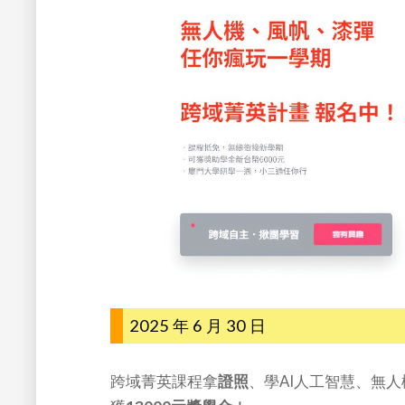
2025 年 6 月 30 日
跨域菁英課程拿
證照
、學AI人工智慧、無