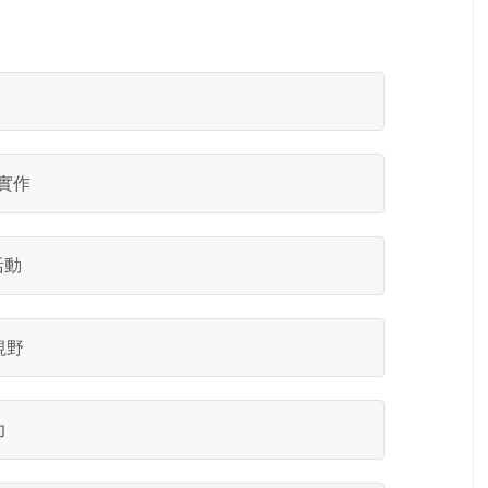
實作
活動
視野
力