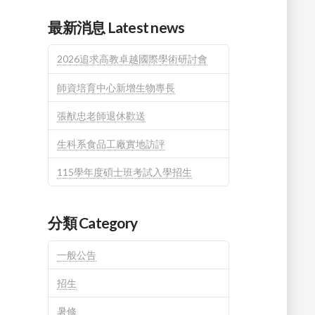
最新消息 Latest news
2026追求高教卓越國際學術研討會
師資培育中心新增生物專長
張猷忠老師退休歡送
生科系食品工廠實地訪評
115學年度碩士班考試入學招生
分類 Category
一般公告
招生
暑修