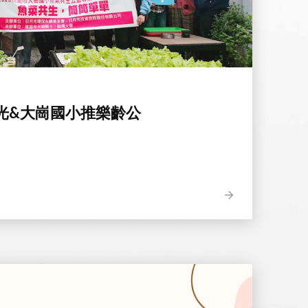
光&大崗國小推樂齡公