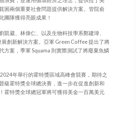
物浪費，並運用循環經濟之理念，提供拉丁美
貧困兩個重要社會問題提供解決方案。管院俞
此團隊獲得亮眼成果！
劉凱葳、林偉仁、以及生物科技學系鄭建瑋、
新解決方案。亞軍 Green Coffee 提出了將
案，季軍 Squama 則實際測試了將廢棄魚鱗
2024年舉行的霍特獎區域高峰會競賽，期待之
晉級霍特獎全球總決賽，進一步在促進創新和
！霍特獎全球總冠軍將可獲得美金一百萬美元