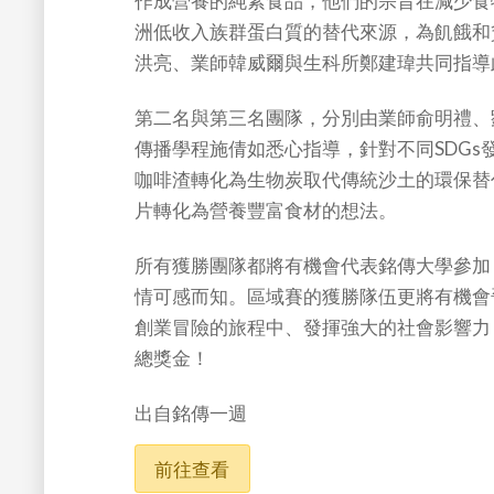
作成營養的純素食品，他們的宗旨在減少食
洲低收入族群蛋白質的替代來源，為飢餓和
洪亮、業師韓威爾與生科所鄭建瑋共同指導
第二名與第三名團隊，分別由業師俞明禮、
傳播學程施倩如悉心指導，針對不同SDGs發展創
咖啡渣轉化為生物炭取代傳統沙土的環保替代方
片轉化為營養豐富食材的想法。
所有獲勝團隊都將有機會代表銘傳大學參加 
情可感而知。區域賽的獲勝隊伍更將有機會
創業冒險的旅程中、發揮強大的社會影響力
總獎金！
出自銘傳一週
前往查看