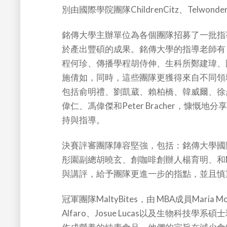
別由國際學院團隊ChildrenCitz、Telwond
銘傳大學主辦單位為各個團隊招募了一批指
於產出豐碩的成果。銘傳大學的指導老師有
程何珍、傳播學程胡侍伸、生科所鄭建瑋、
施倩如，同時，這些團隊更獲得來自不同領
包括俞明禮、劉凱葳、賴柏橋、韓威爾、徐
偉仁、馮偉傑和Peter Bracher，慷
持與指導。
決賽評審團隊陣容堅強，包括：銘傳大學國
彤園副總胡曉玄、創咖啡創辦人楊育明、和M
與講評，給予團隊更進一步的指點，並且慎
冠軍團隊MaltyBites，由 MBA成員Maria Montse
Alfaro、Josue Lucas以及生物科技