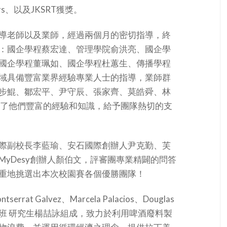
ers、以及JKSRT獲獎。
導老師以及業師，經過兩個月的密切指導，終
：國企學程蔡宏達、管理學院俞洪亮、國企學
國企學程董珮如、國企學程杜蕙生、傳播學程
域具備豐富業界經驗專業人士的指導，業師群
步鯤、鄒宏平、尹守辰、張家齊、莫皓舜、林
慨地分享了他們豐富的經驗和知識，給予團隊熱切的支
際副校長李藍瑜、安石國際創辦人尹克勤、芙
yDesy創辦人顏伯文，評審團專業精闢的問答
重地挑選出本次校園賽各個優勝團隊！
rrat Galvez、Marcela Palacios、Douglas
學系碩士班 研究生楊喆詠組成，致力於利用啤酒廢料製