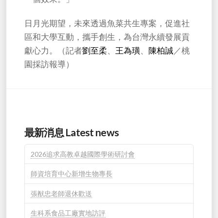
日月光期望，未來透過魚菜共生專案，促進社
區和大學互動，攜手創生，為台灣永續發展貢
獻心力。（記者
劉至柔
、
王為璜
、
陳柏誠
／桃
園採訪報導）
最新消息 Latest news
2026追求高教卓越國際學術研討會
師資培育中心新增生物專長
張猷忠老師退休歡送
生科系食品工廠實地訪評