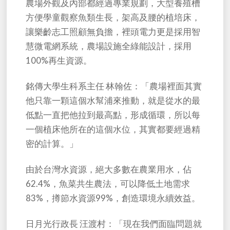
農場外觀及內部都經過專業規劃，大型養殖槽
方便學童觀察魚類生長，架高及腰的植培床，
讓樂齡志工照顧無負擔，裡頭電力更是採用智
慧微電網系統，農場設施全綠能設計，採用
100%再生資源。
銘傳大學生科系主任 林翰佐：「農場裡面其實
他只靠一顆這個水幫浦來推動，就是從水的最
低點一直把他拉到最高點，形成循環，所以每
一個植床他所在的這個水位，其實都要經過精
密的計算。」
由於台灣水資源，絕大多數在農業用水，佔
62.4%，魚菜共生農法，可以降低土地需求
83%，撙節水資源99%，創造環境永續效益。
日月光行政長 汪渡村：「現在我們面臨問題就